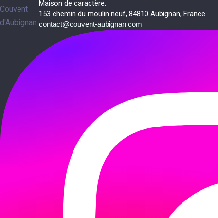
Maison de caractère.
153 chemin du moulin neuf, 84810 Aubignan, France
contact@couvent-aubignan.com