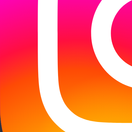
Arrivée
Départ
Adultes
Enfants (-13)
CHERCHER