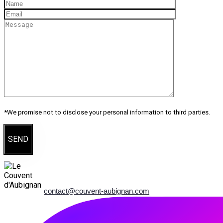
*We promise not to disclose your personal information to third parties.
SEND
Le Couvent d'Aubignan,
Maison de caractère.
153 chemin du moulin neuf, 84810 Aubignan, France
contact@couvent-aubignan.com