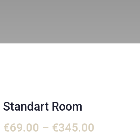
Standart Room
€
69.00
–
€
345.00